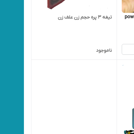
اش 6 پر پاور ورک (power
تیغه ۳ پره حجم زن علف زن
ناموجود