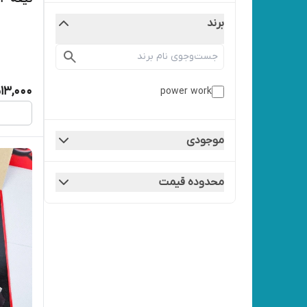
برند
13,000
power work
موجودی
محدوده قیمت