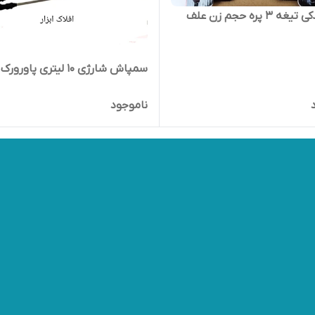
تیغه یدکی تیغه ۳ پره حجم زن علف
سمپاش شارژی 10 لیتری پاورورک
ناموجود