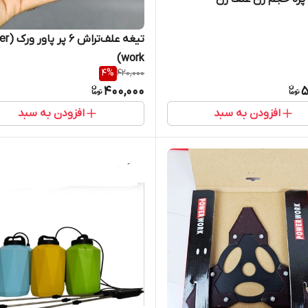
تیغه علف‌تر
work)
4
%
420,000
400,000
5
افزودن به سبد
افزودن به سبد