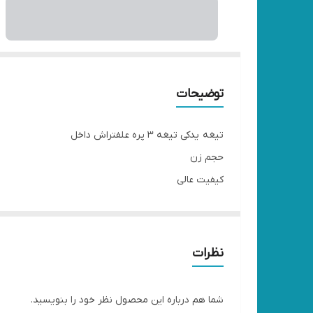
توضیحات
تیغه یدکی تیغه ۳ پره علفتراش داخل
حجم زن
کیفیت عالی
🔴 فروش فقط در پک
۳ عددی
۶ عددی
نظرات
۹ عددی
شما هم درباره این محصول نظر خود را بنویسید.