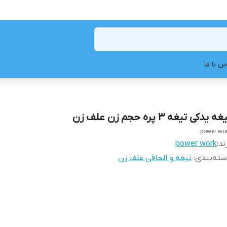
س با ما
ه یدکی تیغه ۳ پره حجم زن علف زن
power wo
ند:
power work
ته‌بندی
:
تیغه و الحاقی علف زن