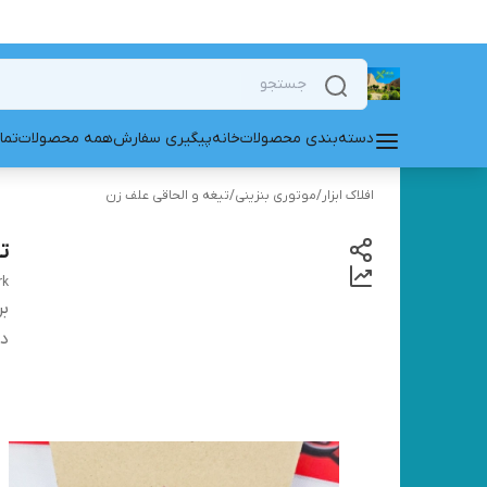
دسته‌بندی محصولات
خانه
پیگیری سفارش
همه محصولات
تما
افلاک ابزار
/
موتوری بنزینی
/
تیغه و الحاقی علف زن
تیغ
rk
بر
دس