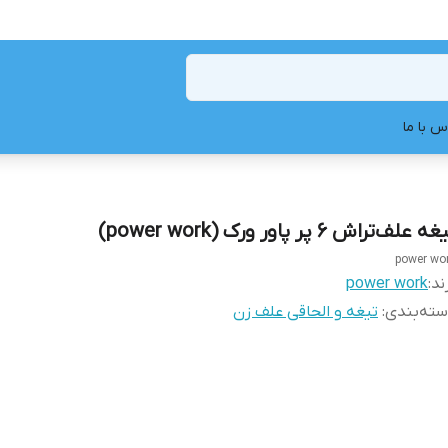
س با ما
ه علف‌تراش 6 پر پاور ورک (power work)
power wo
ند:
power work
ته‌بندی
:
تیغه و الحاقی علف زن