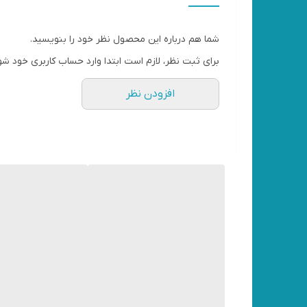
✔️طول عمر بالا
شما هم درباره این محصول نظر خود را بنویسید.
✔️باتوجه به تنوع بالای انواع تیغه‌های علف‌تراش در با
برای ثبت نظر، لازم است ابتدا وارد حساب کاربری خود شو
مقاوم باشد، تیغه ۶ پر مناسب است
افزودن نظر
✔️بررسی تیغه علف‌تراش 6 پر power work
در اولین نگاه به تیغه ۶ پر پاور ور
دارند. تیغه‌ها با ایتفاده از پیچ و مهره به صفحه مرکز
هستند که سنگلاخ دارند.
✔️ مهمترین ویژگی‌های تیغه علف‌تراش 6 پر power work بیشتر آشنا خواهید شد:
👈ضد سایش
👈ضد خمیدگی
👈مقاوم در برابر سنگ