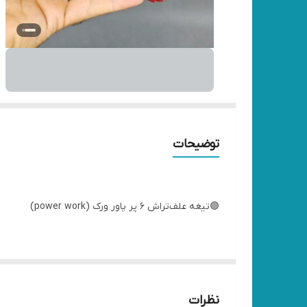
توضیحات
🟣تیغه علف‌تراش 6 پر پاور ورک (power work)
✔️مقاوم در مقابل سنگ
✔️تیغه های ضد سایش
✔️ضد خمیدگی
نظرات