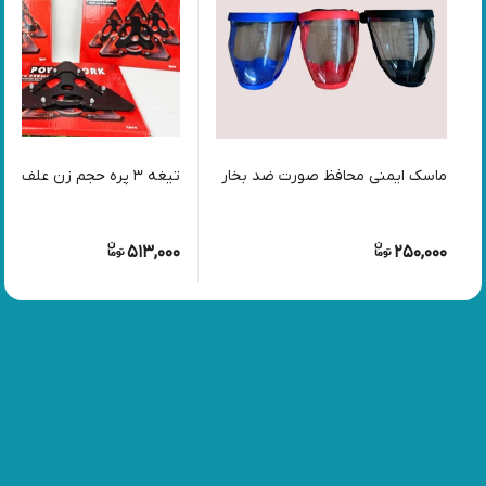
ماسک ایمنی محافظ صورت ضد بخار
تیغه ۳ پره حجم زن علف زن
513,000
250,000