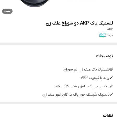
لاستیک باک AKP دو سوراخ علف زن
AKP
برند:
AKP
توضیحات
🟣لاستیک باک علف زن دو سوراخ
✔️برند با کیفیت AKP
✔️مخصوص باک علفزن های ۴۲۰ و ۵۲۰
✔️لاستیک شیلنگ خور باک به کاربراتور علف زن
نظرات