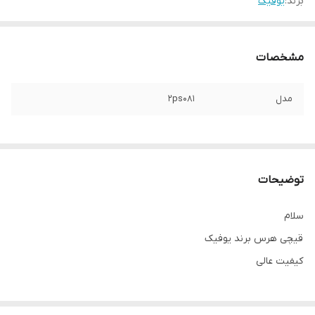
برند:
یوفیک
مشخصات
مدل
2ps081
توضیحات
سلام
قیچی هرس برند یوفیک
کیفیت عالی