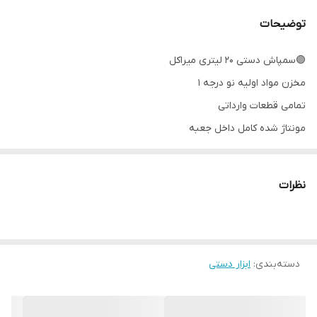
توضیحات
🟣سمپاش دستی ۲۰ لیتری میراکل
مخزن مواد اولیه نو درجه ۱
تمامی قطعات وارداتی
مونتاژ شده کامل داخل جعبه
۲ لایه بسته بندی نایلون و کارتن
همراه پکینگ و اورینگ یدک
نظرات
لانس استیل
به همراه سرنازل کله قندی قابل تنظیم و سرنازل سرپهن
با ضمانت کیفیت
دسته‌بندی
:
ابزار دستی