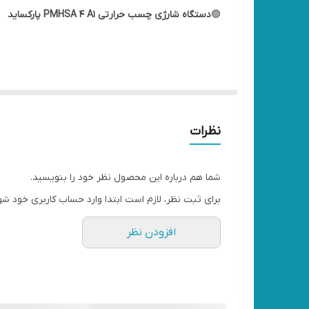
🟣
دستگاه شارژی چسب حرارتی PMHSA 4 A1 پارکساید
ide Me Cordless 4v Hot Glue Gun Pen PMHSA 4 A1
👇
مشخصات دستگاه شارژی چسب حرارتی PMHSA 4 A1 پارکساید
نظرات
✔️وزن250 گرم
✔️بارکد محصول
شما هم درباره این محصول نظر خود را بنویسید.
4056233819335
برای ثبت نظر، لازم است ابتدا وارد حساب کاربری خود شو
افزودن نظر
✔️مدت زمان شارژ دهی
20 دقیقه
✔️نشانگر شارژ
دارد