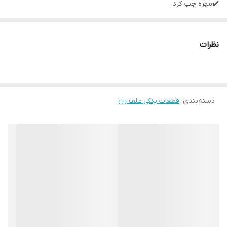
✔️مهره چپ گرد
✔️فنجانی گیربکس
نظرات
دسته‌بندی
:
قطعات یدکی علف زن