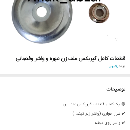
قطعات کامل گیربکس علف زن مهره و واشر و‌فنجانی
برند:
چینی
توضیحات
🟣 پک کامل قطعات گیربکس علف زن
✔️ هزار خواری (واشر زیر تیغه )
✔️ واشر روی تیغه