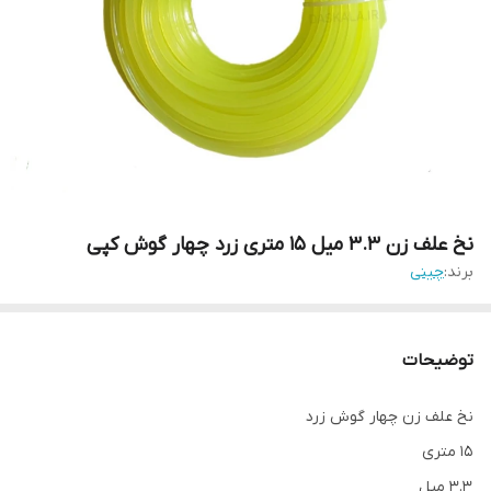
نخ علف زن ۳.۳ میل ۱۵ متری زرد چهار گوش کپی
برند:
چینی
توضیحات
نخ علف زن چهار گوش زرد
۱۵ متری
۳.۳ میل