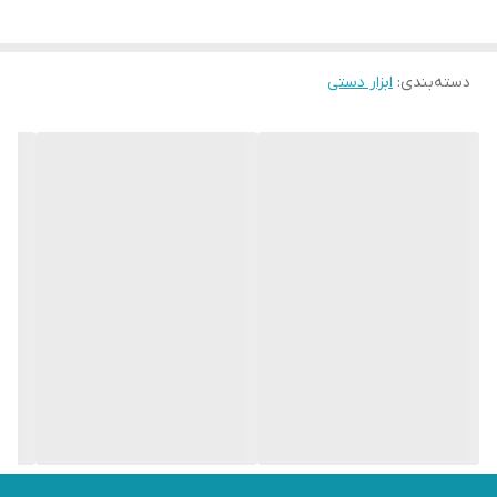
✔️ یک عدد اتصال چندگانه
دسته‌بندی
:
ابزار دستی
✔️
حالت های مختلف کارواش
برای شست و شوی مکان های مختلف مانند شست و شوی ماشین ،
پیاده رو ، خانه و هر مکانی حالت های آب متعددی وجود دارد.
در این کارواش انواع حالت ها به صورت کاملا انتخابی و فقط با پیچاندن
بخش ابتدایی این نازل ، که حالت پیچی دارد امکان پذیر است و می
توانید این حالت ها را تغییر دهید و استفاده نمایید