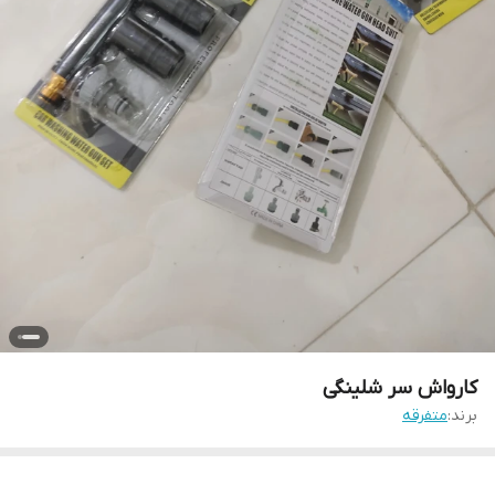
کارواش سر شلینگی
برند:
متفرقه