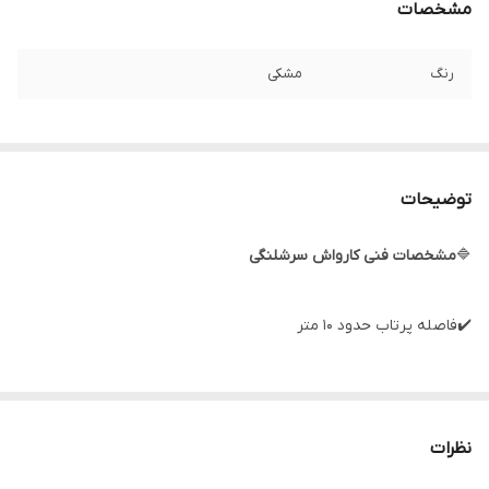
مشخصات
رنگ
مشکی
توضیحات
🔷
مشخصات فنی کارواش سرشلنگی
✔️فاصله پرتاب حدود 10 متر
✔️ یک عدد سری کارواش جنس سری کارواش از الیاژ آلومینیوم
نظرات
✔️ دو عدد اتصال برای دو طرف شلنگ