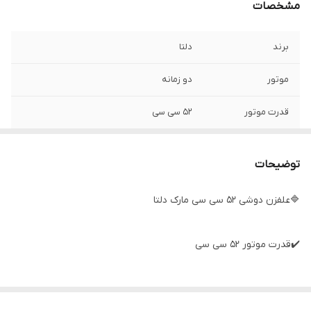
مشخصات
برند
دلتا
موتور
دو زمانه
قدرت موتور
۵۲ سی سی
توضیحات
🔷علفزن دوشی ۵۲ سی سی مارک دلتا
✔️قدرت موتور ۵۲ سی سی
✔️موتور دو زمانه