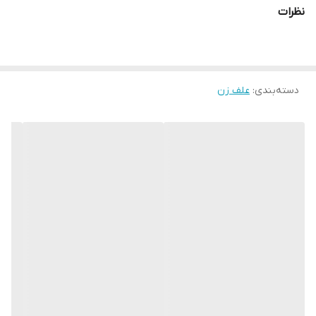
نظرات
✔️فرمان دوچرخه ای
✔️حجم مخزن سوخت ۱۲۵۰ میلی لیتر
دسته‌بندی
:
علف زن
✔️ترکیب روغن با بنزین ۱:۲۵
✔️کیفیت عالی
لوازم همراه👇
✔️تیغه ۴۰ پره
✔️تیغه ۳ پره