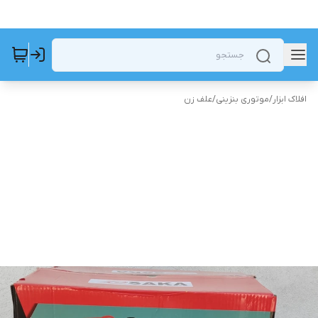
افلاک ابزار
/
موتوری بنزینی
/
علف زن