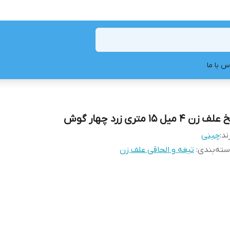
س با ما
لف زن ۴ میل ۱۵ متری زرد چهار گوش
ند:
چینی
ته‌بندی
:
تیغه و الحاقی علف زن