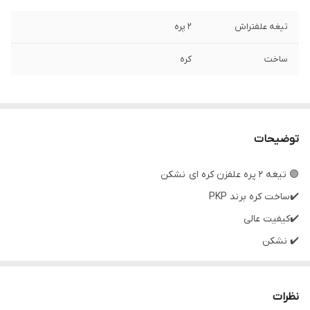
تیغه علفتراش
۲ پره
ساخت
کره
توضیحات
🟣 تیغه ۲ پره علفزن کره ای نشکن
✔️ساخت کره برند PKP
✔️کیفیت عالی
✔️ نشکن
✔️علف های ساقه دار با ضخامت بالا - درختچه ها و شاخه برگ درختان به
راحتی می‌زند
نظرات