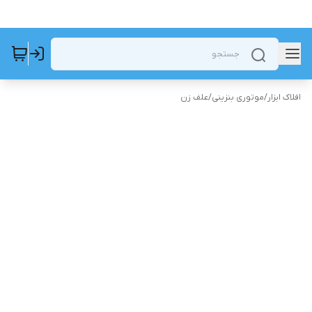
افلاک ابزار
/
موتوری بنزینی
/
علف زن