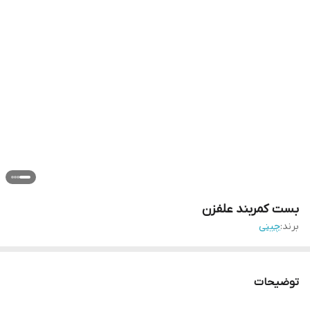
بست کمربند علفزن
برند:
چینی
توضیحات