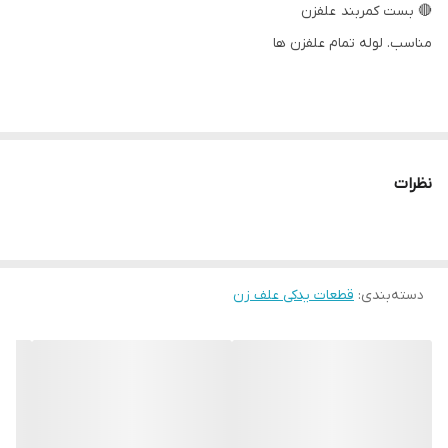
🔴 بست کمربند علفزن
‌مناسب. لوله تمام علفزن ها
نظرات
دسته‌بندی
:
قطعات یدکی علف زن