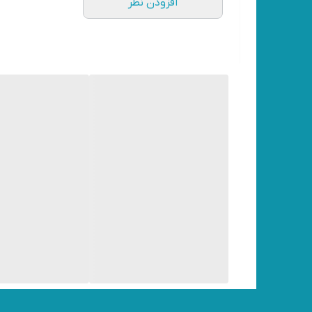
افزودن نظر
✔️خوش قیمت
اقلام همراه👇
✔️آچار شمع
✔️پیچ گوشتی
✔️آچار آلن
✔️سوهان
✔️غلاف تیغه
✔️ساطوری
✔️زنجیر
✔️محافظ تیغه
✔️مخزن اختلاط روغن و بنزین
🔷
اره زنجیری بنزینی لاگر مدل LG 5858