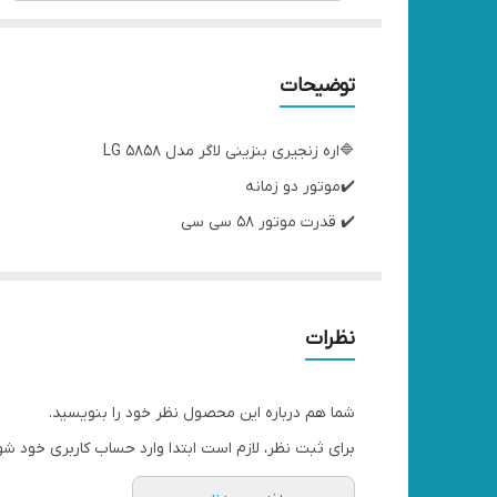
توضیحات
🔷اره زنجیری بنزینی لاگر مدل LG 5858
✔️موتور دو زمانه
✔️ قدرت موتور ۵۸ سی سی
✔️موتور ۲.۳ کیلو وات ( ۳ اسب بخار )
✔️تیغه ۵۰ سانت
✔️دور موتور ۷۰۰۰ دور در دقیقه
نظرات
✔️حجم مخزن بنزین ۵۵۰ میلی لیتر
✔️حجم مخزن روغن ۲۶۰ میلی لیتر
شما هم درباره این محصول نظر خود را بنویسید.
✔️ساخت چین درجه یک
برای ثبت نظر، لازم است ابتدا وارد حساب کاربری خود شو
✔️کیفیت عالی