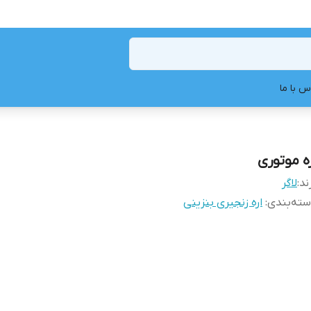
س با ما
ره موتوری
ند:
لاگر
ته‌بندی
:
اره زنجیری بنزینی