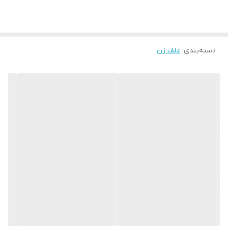
لوازم همراه 👇
✔️تیغه ۳ پره اک
✔️کمربند تک بند
دسته‌بندی
:
✔️توپی آلمینیومی
علف زن
✔️ آچار شمع
✔️محافظ تیغه
🚫 این برند با چینی های داخل بازار اصلا قابل مقایسه نیست
👌 قابلیت نصب تمام الحاقی ها (شخم زن - اره - شمشاد زن - پمب آب -
دروگر و ........