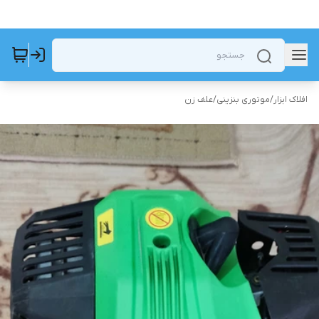
افلاک ابزار
/
موتوری بنزینی
/
علف زن