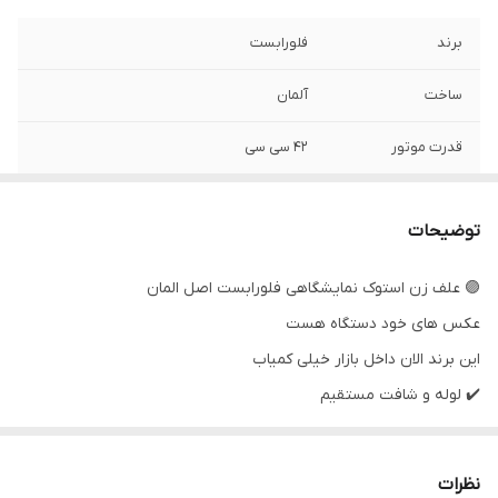
برند
فلورابست
ساخت
آلمان
قدرت موتور
۴۲ سی سی
وضعیت دستگاه
استوک تمیز
توضیحات
🟣 علف زن استوک نمایشگاهی فلورابست اصل المان
عکس های خود دستگاه هست
این برند الان داخل بازار خیلی کمیاب
✔️ لوله و شافت مستقیم
✔️ فرمان دوچرخه ای حرفه ای
✔️دستگاه بسیار تمیز کیفیت و قدرت بسیار عالی
نظرات