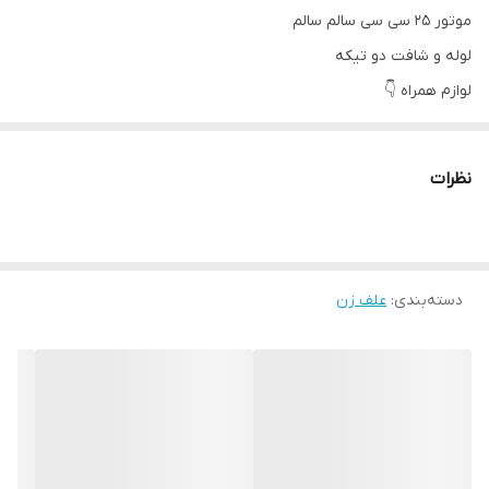
موتور ۲۵ سی سی سالم سالم
لوله و شافت دو تیکه
لوازم همراه 👇
توپی نخ پلاستیکی
آچار. شمع
نظرات
فرمان تکی
دسته‌بندی
:
علف زن