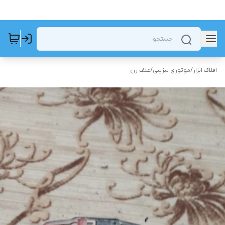
افلاک ابزار
/
موتوری بنزینی
/
علف زن