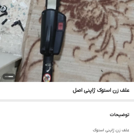
علف زن استوک ژاپنی اصل
توضیحات
علف زن ژاپنی استوک