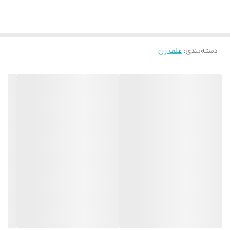
✔️کمربند تک بند
✔️توپی آلمینیومی
✔️ آچار شمع
دسته‌بندی
:
علف زن
👌 قابلیت نصب تمام الحاقی ها (شخم زن - اره - شمشاد زن - پمب آب -
دروگر و ........