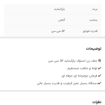
برند
پارکساید
ساخت
آلمان
قدرت موتور
۵۲ سی سی
وضعیت دستگاه
استوک نمایشگاهی
توضیحات
🟣 علف زن استوک پارکساید ۵۲ سی سی
✔️ لوله و شافت مستقیم
✔️ فرمان دوچرخه ای حرفه ای
✔️دستگاه بسیار تمیز کیفیت و قدرت بسیار عالی
لوازم همراه 👇
✔️تیغه ۳ پره اک
نظرات