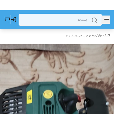
افلاک ابزار
/
موتوری بنزینی
/
علف زن