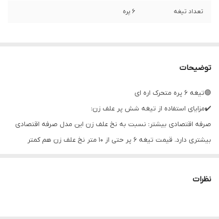
تعداد تیغه
۶ پره
توضیحات
🟣تیغه ۶ پره متحرک اره ای
✔️مزایای استفاده از تیغه شش پر علف زن:
صرفه اقتصادی بیشتر: نسبت به نخ علف زن این مدل صرفه اقتصادی
بیشتری دارد. قیمت تیغه 6 پر حتی از 10 متر نخ علف زن هم کمتر
هست.
✔️زدن علف‌هایی با قطر بیشتر: تیغه 6 پر ستاره‌ای نسبت به نخ علف زن
نظرات
قطرهای بیشتری را می‌تواند قطع کند.
✔️عمر بیشتر: تیغه ستاره ای 6 پر نسبت به دیگر مدل‌های تیغه، مثل
تیغه 40 پر الماسه مقاومت بیشتری در مقابل برخورد با اجسامی مانند