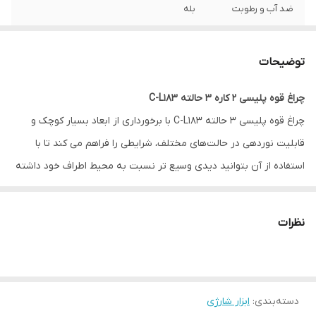
ضد آب و رطوبت
بله
جنس بدنه
فلز و پلاستیک sbs
توضیحات
رنگ نور
مهتابی
چراغ قوه پلیسی ۲ کاره ۳ حالته C-L183
باطری داخلی
دارد
چراغ قوه پلیسی ۳ حالته C-L183 با برخورداری از ابعاد بسیار کوچک و
ضد ضربه
بله
قابلیت نوردهی در حالت‌های مختلف، شرایطی را فراهم می‌ کند تا با
استفاده از آن بتوانید دیدی وسیع ‌تر نسبت‌ به محیط اطراف خود داشته
حالت نور
پرنور؛کم نور و فلاشر
باشید
قابلیت شارژ شدن
به وسیله کابل
جنس بدنه این محصول از فلز و پلاستیک ABS بوده و همین امر باعث
نظرات
شده است تا در برابر ضربه بسیار مقاوم باشد. همچنین با داشتن قابلیت
تعداد لامپ
۲ عدد
ضد آب می توانید بدون نگرانی از آن در آب و هوای بارانی نیز استفاده
نمایید. چراغ قوه پلیسی مدل C-L183 از ۳ حالت نوری کم، زیاد و فلاشر
دسته‌بندی
:
ابزار شارژی
بهره می برد و دارای یک لامپ نواری بر روی بدنه می باشد، که می تواند