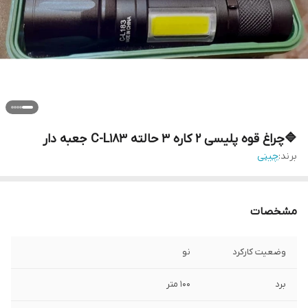
🔷چراغ قوه پلیسی ۲ کاره ۳ حالته C-L183 جعبه دار
برند:
چینی
مشخصات
وضعیت کارکرد
نو
برد
۱۰۰ متر