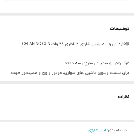
توضیحات
🟣کارواش و سم پاشی شارژی ۲ باطری 68 وات CELANING GUN
✔️کارواش و سمپاش شارژی سه حالته
برای شست وشوی ماشین های سواری، موتور و ون و همینطور جهت
شستن حیاط ابیاری باغچه ، سمپاشی و … می توان از این نوع کارواش
استفاده نمود، تنوع کارواش های اتوماتیک زیاد بوده ولی محصول فوق از
نظرات
لحاظ قیمت و کیفیت میتواند گزینه مناسبی برای شما عزیزان باشد . قابل
حمل بودن سبک بودن و قابلیت جابجایی راحت این محصول امکانی را
فراهم می آورد که خریدار بتواند در هر زمان و مکان نسبت به شستشو
دسته‌بندی
:
ابزار شارژی
ماشین اقدام کند . سری اتصال این محصول فلزی طراحی شده است که