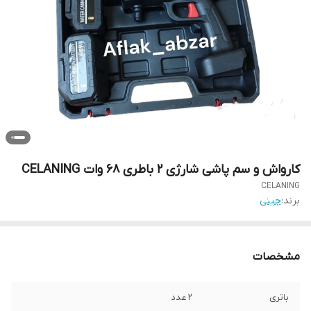
کارواش و سم پاشی شارژی ۲ باطری 68 وات CELANING
CELANING
برند:
چینی
مشخصات
باتری
۲ عدد