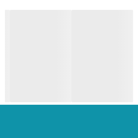
در مقایسه با محصول هایی که سری پلاستیکی دارند دارای دوام و کیفیت
بالاتری است . این محصول به همراه کیف مخصوص حمل ارسال میشود.
نیاز به اتصال به شیر آب نیست و خود کاوراش عمل مکش و پاشش
انجام می دهد
✔️شارژی
✔️ظرفیت باطری
68 ولت
✔️شیلنگ
5 متر
✔️نوع پاشش
سه حالت
✔️کف پاش
✔️مه پاش